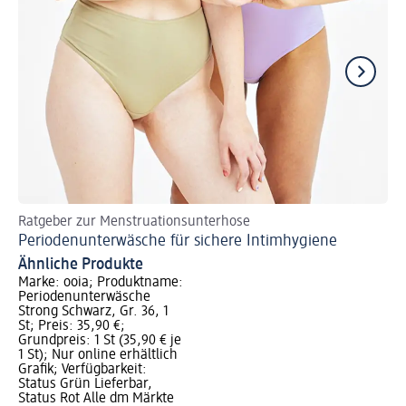
Ratgeber zur Menstruationsunterhose
Me
Periodenunterwäsche für sichere Intimhygiene
Re
Ähnliche Produkte
Marke: ooia; Produktname:
Periodenunterwäsche
Strong Schwarz, Gr. 36, 1
St; Preis: 35,90 €;
Grundpreis: 1 St (35,90 € je
1 St); Nur online erhältlich
Grafik; Verfügbarkeit:
Status Grün Lieferbar,
Status Rot Alle dm Märkte