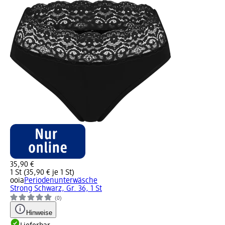
35,90 €
1 St (35,90 € je 1 St)
ooia
Periodenunterwäsche
Strong Schwarz, Gr. 36, 1 St
(0)
Hinweise