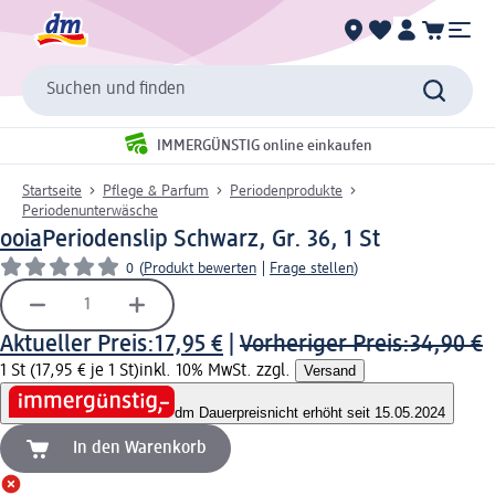
Suchen und finden
IMMERGÜNSTIG online einkaufen
Startseite
Pflege & Parfum
Periodenprodukte
Periodenunterwäsche
ooia
Periodenslip Schwarz, Gr. 36, 1 St
0
(
Produkt bewerten
|
Frage stellen
)
Aktueller Preis:
17,95 €
|
Vorheriger Preis:
34,90 €
1 St (17,95 € je 1 St)
inkl. 10% MwSt. zzgl.
Versand
dm Dauerpreis
nicht erhöht seit 15.05.2024
In den Warenkorb