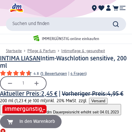
Suchen und finden
IMMERGÜNSTIG online einkaufen
Startseite
Pflege & Parfum
Intimpflege & -gesundheit
INTIMA LIASAN
Intim-Waschlotion sensitive, 200
ml
4.8
(
5 Bewertungen
|
4 Fragen
)
Aktueller Preis:
2,45 €
|
Vorheriger Preis:
4,95 €
200 ml (1,23 € je 100 ml)
inkl. 20% MwSt. zzgl.
Versand
dm Dauerpreis
nicht erhöht seit 04.01.2023
In den Warenkorb