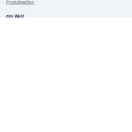
Produktwelten
dm Welt
Geprüft und zertifiziert
Zahlungsarten