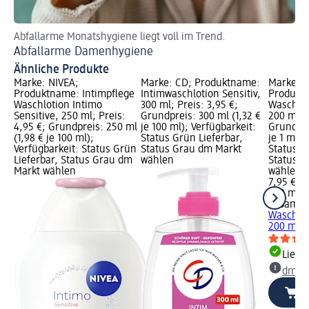
Abfallarme Monatshygiene liegt voll im Trend.
Me
Abfallarme Damenhygiene
Sc
Ähnliche Produkte
Marke: NIVEA;
Marke: CD; Produktname:
Marke: 
Produktname: Intimpflege
Intimwaschlotion Sensitiv,
Produktn
Waschlotion Intimo
300 ml; Preis: 3,95 €;
Waschlot
Sensitive, 250 ml; Preis:
Grundpreis: 300 ml (1,32 €
200 ml; P
4,95 €; Grundpreis: 250 ml
je 100 ml); Verfügbarkeit:
Grundpre
(1,98 € je 100 ml);
Status Grün Lieferbar,
je 1 ml);
Verfügbarkeit: Status Grün
Status Grau dm Markt
Status G
Lieferbar, Status Grau dm
wählen
Status G
Markt wählen
wählen
7,95 €
200 ml (0
sebame
Waschlot
200 ml
Liefe
dm Ma