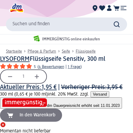
Suchen und finden
IMMERGÜNSTIG online einkaufen
Startseite
Pflege & Parfum
Seife
Flüssigseife
LYSOFORM
Flüssigseife Sensitiv, 300 ml
5
(
4 Bewertungen
|
1 Frage
)
Aktueller Preis:
1,95 €
|
Vorheriger Preis:
3,95 €
300 ml (0,65 € je 100 ml)
inkl. 20% MwSt. zzgl.
Versand
dm Dauerpreis
nicht erhöht seit 11.01.2023
In den Warenkorb
Momentan nicht lieferbar