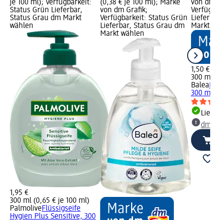
je 100 ml); Verfügbarkeit:
(0,38 € je 100 ml); Marke
von dm G
Status Grün Lieferbar,
von dm Grafik;
Verfügba
Status Grau dm Markt
Verfügbarkeit: Status Grün
Lieferba
wählen
Lieferbar, Status Grau dm
Markt w
Markt wählen
1,50 €
300 ml (0
Balea
Flü
300 ml
Liefe
dm Ma
1,95 €
300 ml (0,65 € je 100 ml)
Palmolive
Flüssigseife
Hygien Plus Sensitive, 300