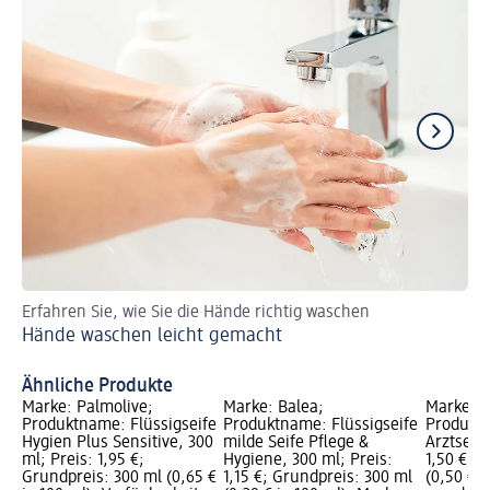
Erfahren Sie, wie Sie die Hände richtig waschen
En
Hände waschen leicht gemacht
pH
Ähnliche Produkte
Marke: Palmolive;
Marke: Balea;
Marke: B
Produktname: Flüssigseife
Produktname: Flüssigseife
Produktn
Hygien Plus Sensitive, 300
milde Seife Pflege &
Arztseife
ml; Preis: 1,95 €;
Hygiene, 300 ml; Preis:
1,50 €; 
Grundpreis: 300 ml (0,65 €
1,15 €; Grundpreis: 300 ml
(0,50 € j