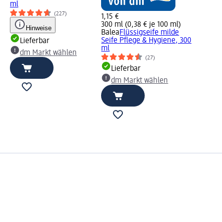
ml
(227)
1,15 €
300 ml (0,38 € je 100 ml)
Hinweise
Balea
Flüssigseife milde
Seife Pflege & Hygiene, 300
Lieferbar
ml
dm Markt wählen
(27)
Lieferbar
dm Markt wählen