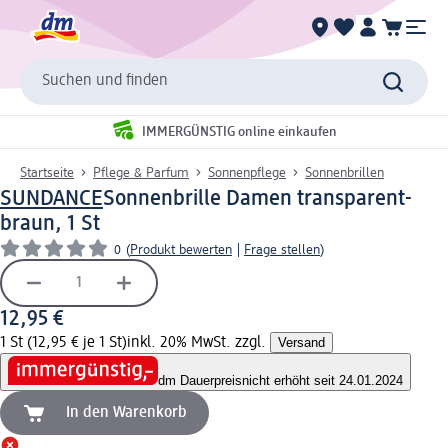
Suchen und finden
IMMERGÜNSTIG online einkaufen
Startseite
Pflege & Parfum
Sonnenpflege
Sonnenbrillen
SUNDANCE
Sonnenbrille Damen transparent-
braun, 1 St
0
(
Produkt bewerten
|
Frage stellen
)
12,95 €
1 St (12,95 € je 1 St)
inkl. 20% MwSt. zzgl.
Versand
dm Dauerpreis
nicht erhöht seit 24.01.2024
In den Warenkorb