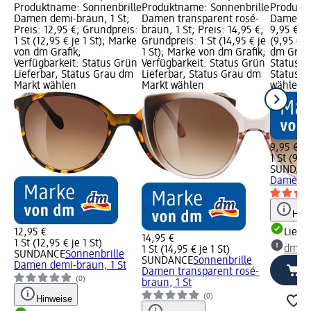
Produktname: Sonnenbrille
Produktname: Sonnenbrille
Produktn
Damen demi-braun, 1 St;
Damen transparent rosé-
Damen br
Preis: 12,95 €; Grundpreis:
braun, 1 St; Preis: 14,95 €;
9,95 €; G
1 St (12,95 € je 1 St); Marke
Grundpreis: 1 St (14,95 € je
(9,95 € j
von dm Grafik;
1 St); Marke von dm Grafik;
dm Grafi
Verfügbarkeit: Status Grün
Verfügbarkeit: Status Grün
Status G
Lieferbar, Status Grau dm
Lieferbar, Status Grau dm
Status G
Markt wählen
Markt wählen
wählen
9,95 €
1 St (9,95
SUNDAN
Damen br
Hinw
12,95 €
Liefe
14,95 €
1 St (12,95 € je 1 St)
dm Ma
1 St (14,95 € je 1 St)
SUNDANCE
Sonnenbrille
SUNDANCE
Sonnenbrille
Damen demi-braun, 1 St
Damen transparent rosé-
(0)
braun, 1 St
(0)
Hinweise