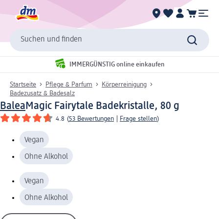
Suchen und finden
IMMERGÜNSTIG online einkaufen
Startseite
Pflege & Parfum
Körperreinigung
Badezusatz & Badesalz
Balea
Magic Fairytale Badekristalle, 80 g
4.8
(
53 Bewertungen
|
Frage stellen
)
Vegan
Ohne Alkohol
Vegan
Ohne Alkohol