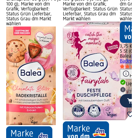
100 g); Marke von dm
Marke von dm Grafik;
dm Grafi
Grafik; Verfügbarkeit:
Verfügbarkeit: Status Grün
Status G
Status Grün Lieferbar,
Lieferbar, Status Grau dm
Status G
Status Grau dm Markt
Markt wählen
wählen
wählen
3,75 €
5 St (0,75
Balea
Ba
Badewolk
Hinw
Liefe
dm Ma