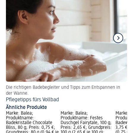
Die richtigen Badebegleiter und Tipps zum Entspannen in
En
der Wanne.
Ba
Pflegetipps fürs Vollbad
Ähnliche Produkte
Marke: Balea;
Marke: Balea;
Marke: B
Produktname:
Produktname: Festes
Produkt
Badekristalle Chocolate
Duschgel Fairytale, 100 g;
Badewolk
Bliss, 80 g; Preis: 0,75 €;
Preis: 2,65 €; Grundpreis:
3,75 €; G
Grundpreis: 80 g (0,94 € je
100 g (2,65 € je 100 g);
(0,75 € j