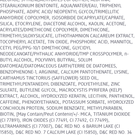
STEARALKONIUM BENTONITE, AQUA/WATER/EAU, TRIPHENYL
PHOSPHATE, ADIPIC ACID/ NEOPENTYL GLYCOL/TRIMELLITIC
ANHYDRIDE COPOLYMER, ISOSORBIDE DICAPRYLATE/CAPRATE,
SILICA, ETOCRYLENE, DIACETONE ALCOHOL, KAOLIN, ACETONE,
ACRYLATES/DIMETHICONE COPOLYMER, DIMETHICONE,
TRIMETHYLSILOXYSILICATE, LITHOTHAMNION CALCAREUM EXTRACT,
TOCOPHERYL ACETATE, TIN OXIDE, PHOSPHORIC ACID, MANNITOL,
CETYL PEG/PPG-10/1 DIMETHICONE, GLYCIDYL
NEODECANOATE/PHTHALIC ANHYDRIDE/TMP CROSSPOLYMER, n-
BUTYL ALCOHOL, POLYVINYL BUTYRAL, SOLUM
DIATOMEAE/DIATOMACEOUS EARTH/TERRE DE DIATOMEES,
BENZOPHENONE-1, ARGININE, CALCIUM PANTOTHENATE, LYSINE,
CARTHAMUS TINCTORIUS (SAFFLOWER) SEED OIL,
TRIMETHYLPENTANEDIYL DIBENZOATE, POLYETHYLENE, ZINC
SULFATE, BUTYLENE GLYCOL, MACROCYSTIS PYRIFERA (KELP)
EXTRACT, ALCOHOL, HYDROLYZED KERATIN, LECITHIN, PANTHENOL,
CAFFEINE, PHENOXYETHANOL, POTASSIUM SORBATE, HYDROLYZED
CONCHIOLIN PROTEIN, SODIUM BENZOATE, METHYLPARABEN,
BIOTIN, [May Contain/Peut Contenir/+/-:MICA, TITANIUM DIOXIDE
(CI 77891), IRON OXIDES (CI 77491, CI 77492, CI 77499),
ULTRAMARINES (CI 77007), D&C RED NO. 6 BARIUM LAKE (CI
15850), D&C RED NO. 7 CALCIUM LAKE (CI 15850), D&C RED NO. 34