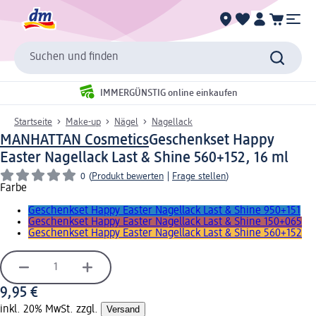
Suchen und finden
IMMERGÜNSTIG online einkaufen
Startseite
Make-up
Nägel
Nagellack
MANHATTAN Cosmetics
Geschenkset Happy
Easter Nagellack Last & Shine 560+152, 16 ml
0
(
Produkt bewerten
|
Frage stellen
)
Farbe
Geschenkset Happy Easter Nagellack Last & Shine 950+151
Geschenkset Happy Easter Nagellack Last & Shine 150+065
Geschenkset Happy Easter Nagellack Last & Shine 560+152
9,95 €
inkl. 20% MwSt. zzgl.
Versand