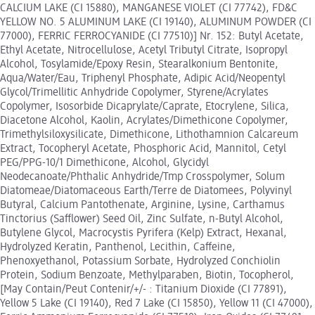
CALCIUM LAKE (CI 15880), MANGANESE VIOLET (CI 77742), FD&C
YELLOW NO. 5 ALUMINUM LAKE (CI 19140), ALUMINUM POWDER (CI
77000), FERRIC FERROCYANIDE (CI 77510)] Nr. 152: Butyl Acetate,
Ethyl Acetate, Nitrocellulose, Acetyl Tributyl Citrate, Isopropyl
Alcohol, Tosylamide/Epoxy Resin, Stearalkonium Bentonite,
Aqua/Water/Eau, Triphenyl Phosphate, Adipic Acid/Neopentyl
Glycol/Trimellitic Anhydride Copolymer, Styrene/Acrylates
Copolymer, Isosorbide Dicaprylate/Caprate, Etocrylene, Silica,
Diacetone Alcohol, Kaolin, Acrylates/Dimethicone Copolymer,
Trimethylsiloxysilicate, Dimethicone, Lithothamnion Calcareum
Extract, Tocopheryl Acetate, Phosphoric Acid, Mannitol, Cetyl
PEG/PPG-10/1 Dimethicone, Alcohol, Glycidyl
Neodecanoate/Phthalic Anhydride/Tmp Crosspolymer, Solum
Diatomeae/Diatomaceous Earth/Terre de Diatomees, Polyvinyl
Butyral, Calcium Pantothenate, Arginine, Lysine, Carthamus
Tinctorius (Safflower) Seed Oil, Zinc Sulfate, n-Butyl Alcohol,
Butylene Glycol, Macrocystis Pyrifera (Kelp) Extract, Hexanal,
Hydrolyzed Keratin, Panthenol, Lecithin, Caffeine,
Phenoxyethanol, Potassium Sorbate, Hydrolyzed Conchiolin
Protein, Sodium Benzoate, Methylparaben, Biotin, Tocopherol,
[May Contain/Peut Contenir/+/- : Titanium Dioxide (CI 77891),
Yellow 5 Lake (CI 19140), Red 7 Lake (CI 15850), Yellow 11 (CI 47000),