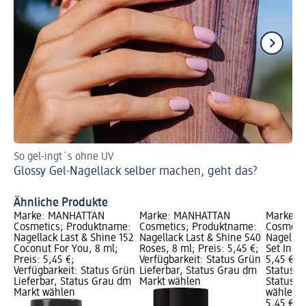
So gel-ingt´s ohne UV
Fin
Glossy Gel-Nagellack selber machen, geht das?
Ho
Ähnliche Produkte
Marke: MANHATTAN
Marke: MANHATTAN
Marke: 
Cosmetics; Produktname:
Cosmetics; Produktname:
Cosmeti
Nagellack Last & Shine 152
Nagellack Last & Shine 540
Nagellac
Coconut For You, 8 ml;
Roses, 8 ml; Preis: 5,45 €;
Set In St
Preis: 5,45 €;
Verfügbarkeit: Status Grün
5,45 €; V
Verfügbarkeit: Status Grün
Lieferbar, Status Grau dm
Status G
Lieferbar, Status Grau dm
Markt wählen
Status G
Markt wählen
wählen
5,45 €