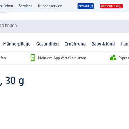
er leben
Services
Kundenservice
d finden
Männerpflege
Gesundheit
Ernährung
Baby & Kind
Hau
ufen
Mein dm-App Vorteile nutzen
Expre
, 30 g