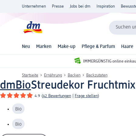
Unternehmen
Presse
Jobs bei dm
Inspiration
Bewusst
Suchen un
Neu
Marken
Make-up
Pflege & Parfum
Haare
IMMERGÜNSTIG online einka
Startseite
Ernährung
Backen
Backzutaten
dmBio
Streudekor Fruchtmix
4.9
(
42 Bewertungen
|
Frage stellen
)
Bio
Bio