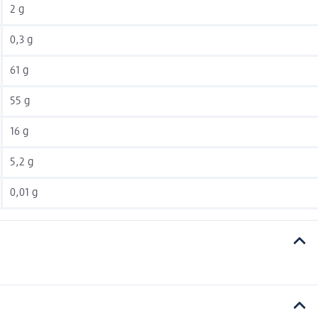
2 g
0,3 g
61 g
55 g
16 g
5,2 g
0,01 g