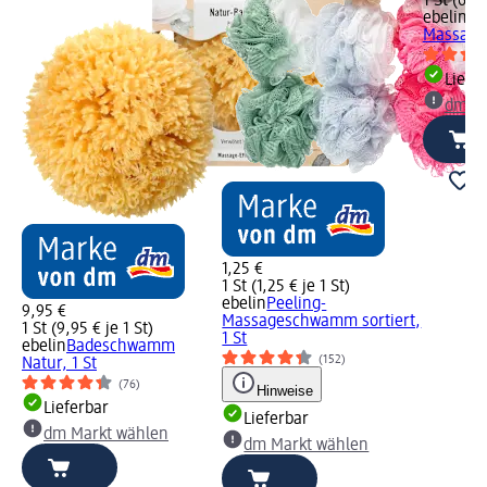
1 St (6,45
ebelin
Pe
Massage
Liefe
dm Ma
1,25 €
1 St (1,25 € je 1 St)
ebelin
Peeling-
9,95 €
Massageschwamm sortiert,
1 St (9,95 € je 1 St)
1 St
ebelin
Badeschwamm
(152)
Natur, 1 St
(76)
Hinweise
Lieferbar
Lieferbar
dm Markt wählen
dm Markt wählen