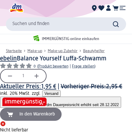
Suchen und finden
IMMERGÜNSTIG online einkaufen
Startseite
Make-up
Make-up Zubehör
Beautyhelfer
ebelin
Balance Yourself Luffa-Schwamm
0
(
Produkt bewerten
|
Frage stellen
)
Aktueller Preis:
1,95 €
|
Vorheriger Preis:
2,95 €
inkl. 20% MwSt. zzgl.
Versand
dm Dauerpreis
nicht erhöht seit 28.12.2022
In den Warenkorb
Nicht lieferbar