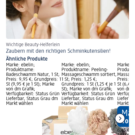
Wichtige Beauty-Helferlein
Zaubern mit den richtigen Schminkutensilien!
Ähnliche Produkte
Marke: ebelin;
Marke: ebelin;
Marke: e
Produktname:
Produktname: Peeling-
Produktn
Badeschwamm Natur, 1 St;
Massageschwamm sortiert,
Massage
Preis: 9,95 €; Grundpreis: 1
1 St; Preis: 1,25 €;
Preis: 6,
St (9,95 € je 1 St); Marke
Grundpreis: 1 St (1,25 € je 1
St (6,45 
von dm Grafik;
St); Marke von dm Grafik;
von dm G
Verfügbarkeit: Status Grün
Verfügbarkeit: Status Grün
Verfügba
Lieferbar, Status Grau dm
Lieferbar, Status Grau dm
Lieferba
Markt wählen
Markt wählen
Markt w
6,45 €