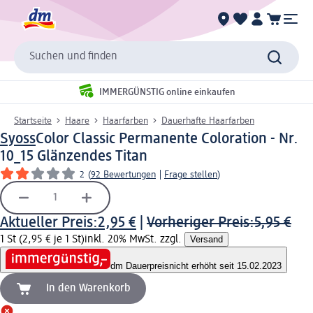
Suchen und finden
IMMERGÜNSTIG online einkaufen
Startseite
Haare
Haarfarben
Dauerhafte Haarfarben
Syoss
Color Classic Permanente Coloration - Nr.
10_15 Glänzendes Titan
2
(
92 Bewertungen
|
Frage stellen
)
Aktueller Preis:
2,95 €
|
Vorheriger Preis:
5,95 €
1 St (2,95 € je 1 St)
inkl. 20% MwSt. zzgl.
Versand
dm Dauerpreis
nicht erhöht seit 15.02.2023
In den Warenkorb