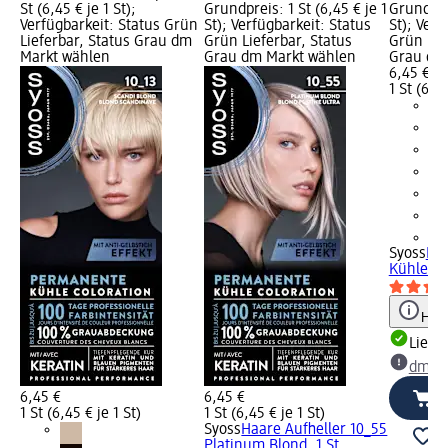
St (6,45 € je 1 St);
Grundpreis: 1 St (6,45 € je 1
Grundprei
Verfügbarkeit: Status Grün
St); Verfügbarkeit: Status
St); Verf
Lieferbar, Status Grau dm
Grün Lieferbar, Status
Grün Lie
Markt wählen
Grau dm Markt wählen
Grau dm
6,45 €
1 St (6,45
+1
Syoss
Haa
Kühles H
Hinw
Liefe
dm Ma
6,45 €
6,45 €
1 St (6,45 € je 1 St)
1 St (6,45 € je 1 St)
Syoss
Haare Aufheller 10_55
Platinum Blond, 1 St