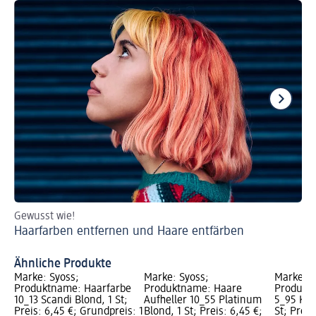
Gewusst wie!
Un
Haarfarben entfernen und Haare entfärben
Gr
Ähnliche Produkte
Marke: Syoss;
Marke: Syoss;
Marke: S
Produktname: Haarfarbe
Produktname: Haare
Produkt
10_13 Scandi Blond, 1 St;
Aufheller 10_55 Platinum
5_95 Küh
Preis: 6,45 €; Grundpreis: 1
Blond, 1 St; Preis: 6,45 €;
St; Preis