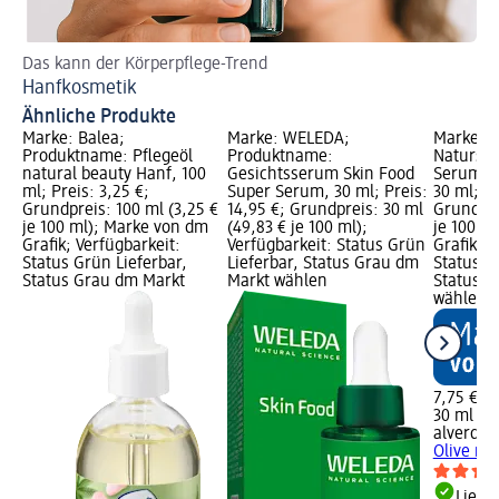
Das kann der Körperpflege-Trend
Me
Hanfkosmetik
Ge
Ähnliche Produkte
Marke: Balea;
Marke: WELEDA;
Marke: a
Produktname: Pflegeöl
Produktname:
Natursc
natural beauty Hanf, 100
Gesichtsserum Skin Food
Serum Ol
ml; Preis: 3,25 €;
Super Serum, 30 ml; Preis:
30 ml; Pr
Grundpreis: 100 ml (3,25 €
14,95 €; Grundpreis: 30 ml
Grundpre
je 100 ml); Marke von dm
(49,83 € je 100 ml);
je 100 m
Grafik; Verfügbarkeit:
Verfügbarkeit: Status Grün
Grafik; V
Status Grün Lieferbar,
Lieferbar, Status Grau dm
Status G
Status Grau dm Markt
Markt wählen
Status G
wählen
7,75 €
30 ml (25
alverde 
Olive na
Liefe