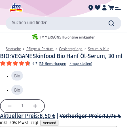
Suchen und finden
IMMERGÜNSTIG online einkaufen
Startseite
Pflege & Parfum
Gesichtspflege
Serum & Kur
BIO:VEGANE
Skinfood Bio Hanf Öl-Serum, 30 ml
4.7
(
39 Bewertungen
|
Frage stellen
)
Bio
Bio
Aktueller Preis:
8,50 €
|
Vorheriger Preis:
13,95 €
inkl. 20% MwSt. zzgl.
Versand