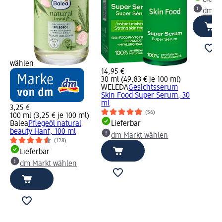
dm Ma
wählen
14,95 €
30 ml (49,83 € je 100 ml)
WELEDA
Gesichtsserum
Skin Food Super Serum, 30
ml
3,25 €
(56)
100 ml (3,25 € je 100 ml)
Balea
Pflegeöl natural
Lieferbar
beauty Hanf, 100 ml
dm Markt wählen
(128)
Lieferbar
dm Markt wählen