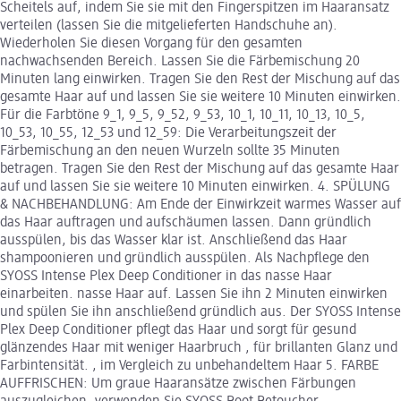
Scheitels auf, indem Sie sie mit den Fingerspitzen im Haaransatz
verteilen (lassen Sie die mitgelieferten Handschuhe an).
Wiederholen Sie diesen Vorgang für den gesamten
nachwachsenden Bereich. Lassen Sie die Färbemischung 20
Minuten lang einwirken. Tragen Sie den Rest der Mischung auf das
gesamte Haar auf und lassen Sie sie weitere 10 Minuten einwirken.
Für die Farbtöne 9_1, 9_5, 9_52, 9_53, 10_1, 10_11, 10_13, 10_5,
10_53, 10_55, 12_53 und 12_59: Die Verarbeitungszeit der
Färbemischung an den neuen Wurzeln sollte 35 Minuten
betragen. Tragen Sie den Rest der Mischung auf das gesamte Haar
auf und lassen Sie sie weitere 10 Minuten einwirken. 4. SPÜLUNG
& NACHBEHANDLUNG: Am Ende der Einwirkzeit warmes Wasser auf
das Haar auftragen und aufschäumen lassen. Dann gründlich
ausspülen, bis das Wasser klar ist. Anschließend das Haar
shampoonieren und gründlich ausspülen. Als Nachpflege den
SYOSS Intense Plex Deep Conditioner in das nasse Haar
einarbeiten. nasse Haar auf. Lassen Sie ihn 2 Minuten einwirken
und spülen Sie ihn anschließend gründlich aus. Der SYOSS Intense
Plex Deep Conditioner pflegt das Haar und sorgt für gesund
glänzendes Haar mit weniger Haarbruch , für brillanten Glanz und
Farbintensität. , im Vergleich zu unbehandeltem Haar 5. FARBE
AUFFRISCHEN: Um graue Haaransätze zwischen Färbungen