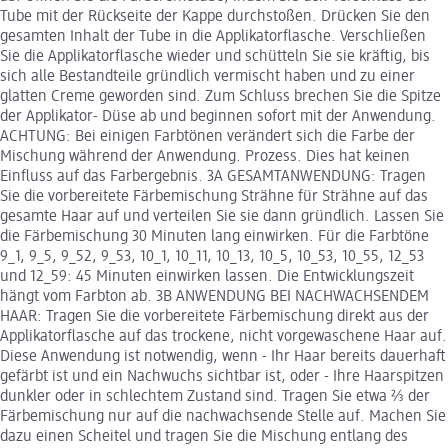
Tube mit der Rückseite der Kappe durchstoßen. Drücken Sie den
gesamten Inhalt der Tube in die Applikatorflasche. Verschließen
Sie die Applikatorflasche wieder und schütteln Sie sie kräftig, bis
sich alle Bestandteile gründlich vermischt haben und zu einer
glatten Creme geworden sind. Zum Schluss brechen Sie die Spitze
der Applikator- Düse ab und beginnen sofort mit der Anwendung.
ACHTUNG: Bei einigen Farbtönen verändert sich die Farbe der
Mischung während der Anwendung. Prozess. Dies hat keinen
Einfluss auf das Farbergebnis. 3A GESAMTANWENDUNG: Tragen
Sie die vorbereitete Färbemischung Strähne für Strähne auf das
gesamte Haar auf und verteilen Sie sie dann gründlich. Lassen Sie
die Färbemischung 30 Minuten lang einwirken. Für die Farbtöne
9_1, 9_5, 9_52, 9_53, 10_1, 10_11, 10_13, 10_5, 10_53, 10_55, 12_53
und 12_59: 45 Minuten einwirken lassen. Die Entwicklungszeit
hängt vom Farbton ab. 3B ANWENDUNG BEI NACHWACHSENDEM
HAAR: Tragen Sie die vorbereitete Färbemischung direkt aus der
Applikatorflasche auf das trockene, nicht vorgewaschene Haar auf.
Diese Anwendung ist notwendig, wenn - Ihr Haar bereits dauerhaft
gefärbt ist und ein Nachwuchs sichtbar ist, oder - Ihre Haarspitzen
dunkler oder in schlechtem Zustand sind. Tragen Sie etwa ⅔ der
Färbemischung nur auf die nachwachsende Stelle auf. Machen Sie
dazu einen Scheitel und tragen Sie die Mischung entlang des