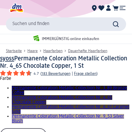
Suchen und finden
IMMERGÜNSTIG online einkaufen
Startseite
Haare
Haarfarben
Dauerhafte Haarfarben
syoss
Permanente Coloration Metallic Collection
Nr. 4_65 Chocolate Copper, 1 St
4.7
(
183 Bewertungen
|
Frage stellen
)
Farbe
Permanente Coloration Metallic Collection Nr. 3_89 Bronze
Coffee
Permanente Coloration Metallic Collection Nr. 4_65
Chocolate Copper
Permanente Coloration Metallic Collection Nr. 6_61 Caramel
Gold
Permanente Coloration Metallic Collection Nr. 9_53 Silver
Blush