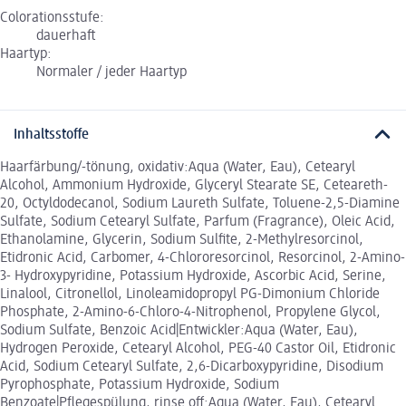
Colorationsstufe:
dauerhaft
Haartyp:
Normaler / jeder Haartyp
Inhaltsstoffe
Haarfärbung/-tönung, oxidativ:Aqua (Water, Eau), Cetearyl
Alcohol, Ammonium Hydroxide, Glyceryl Stearate SE, Ceteareth-
20, Octyldodecanol, Sodium Laureth Sulfate, Toluene-2,5-Diamine
Sulfate, Sodium Cetearyl Sulfate, Parfum (Fragrance), Oleic Acid,
Ethanolamine, Glycerin, Sodium Sulfite, 2-Methylresorcinol,
Etidronic Acid, Carbomer, 4-Chlororesorcinol, Resorcinol, 2-Amino-
3- Hydroxypyridine, Potassium Hydroxide, Ascorbic Acid, Serine,
Linalool, Citronellol, Linoleamidopropyl PG-Dimonium Chloride
Phosphate, 2-Amino-6-Chloro-4-Nitrophenol, Propylene Glycol,
Sodium Sulfate, Benzoic Acid|Entwickler:Aqua (Water, Eau),
Hydrogen Peroxide, Cetearyl Alcohol, PEG-40 Castor Oil, Etidronic
Acid, Sodium Cetearyl Sulfate, 2,6-Dicarboxypyridine, Disodium
Pyrophosphate, Potassium Hydroxide, Sodium
Benzoate|Pflegespülung, rinse off:Aqua (Water, Eau), Cetearyl