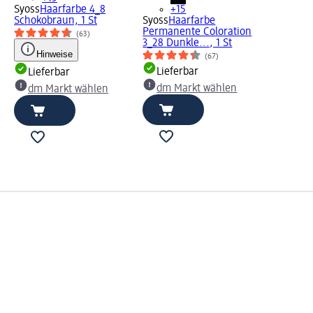
Syoss
Haarfarbe 4_8
+15
Schokobraun, 1 St
Syoss
Haarfarbe
Permanente Coloration
(63)
3_28 Dunkle..., 1 St
Hinweise
(67)
Lieferbar
Lieferbar
dm Markt wählen
dm Markt wählen