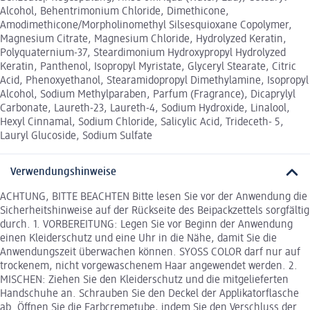
Alcohol, Behentrimonium Chloride, Dimethicone,
Amodimethicone/Morpholinomethyl Silsesquioxane Copolymer,
Magnesium Citrate, Magnesium Chloride, Hydrolyzed Keratin,
Polyquaternium-37, Steardimonium Hydroxypropyl Hydrolyzed
Keratin, Panthenol, Isopropyl Myristate, Glyceryl Stearate, Citric
Acid, Phenoxyethanol, Stearamidopropyl Dimethylamine, Isopropyl
Alcohol, Sodium Methylparaben, Parfum (Fragrance), Dicaprylyl
Carbonate, Laureth-23, Laureth-4, Sodium Hydroxide, Linalool,
Hexyl Cinnamal, Sodium Chloride, Salicylic Acid, Trideceth- 5,
Lauryl Glucoside, Sodium Sulfate
Verwendungshinweise
ACHTUNG, BITTE BEACHTEN Bitte lesen Sie vor der Anwendung die
Sicherheitshinweise auf der Rückseite des Beipackzettels sorgfältig
durch. 1. VORBEREITUNG: Legen Sie vor Beginn der Anwendung
einen Kleiderschutz und eine Uhr in die Nähe, damit Sie die
Anwendungszeit überwachen können. SYOSS COLOR darf nur auf
trockenem, nicht vorgewaschenem Haar angewendet werden. 2.
MISCHEN: Ziehen Sie den Kleiderschutz und die mitgelieferten
Handschuhe an. Schrauben Sie den Deckel der Applikatorflasche
ab. Öffnen Sie die Farbcremetube, indem Sie den Verschluss der