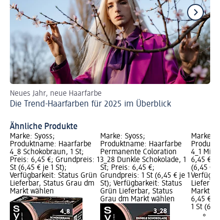
Neues Jahr, neue Haarfarbe
Pf
Die Trend-Haarfarben für 2025 im Überblick
Ähnliche Produkte
Marke: Syoss;
Marke: Syoss;
Marke: S
Produktname: Haarfarbe
Produktname: Haarfarbe
Produkt
4_8 Schokobraun, 1 St;
Permanente Coloration
4_1 Mitte
Preis: 6,45 €; Grundpreis: 1
3_28 Dunkle Schokolade, 1
6,45 €; G
St (6,45 € je 1 St);
St; Preis: 6,45 €;
(6,45 € je
Verfügbarkeit: Status Grün
Grundpreis: 1 St (6,45 € je 1
Verfügba
Lieferbar, Status Grau dm
St); Verfügbarkeit: Status
Lieferba
Markt wählen
Grün Lieferbar, Status
Markt w
Grau dm Markt wählen
6,45 €
1 St (6,45