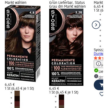
Markt wählen
Grün Lieferbar, Status
Markt w
Grau dm Markt wählen
6,45 €
1 St (6,45
+1
Syoss
Haa
Dunkelbl
Hinw
Liefe
dm Ma
6,45 €
1 St (6,45 € je 1 St)
6,45 €
1 St (6,45 € je 1 St)