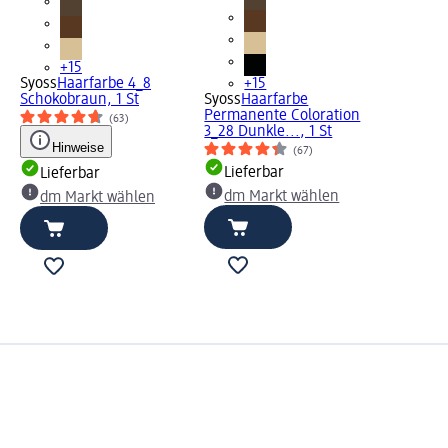
+15
Syoss
Haarfarbe 4_8
+15
Schokobraun, 1 St
Syoss
Haarfarbe
Permanente Coloration
(63)
3_28 Dunkle..., 1 St
Hinweise
(67)
Lieferbar
Lieferbar
dm Markt wählen
dm Markt wählen