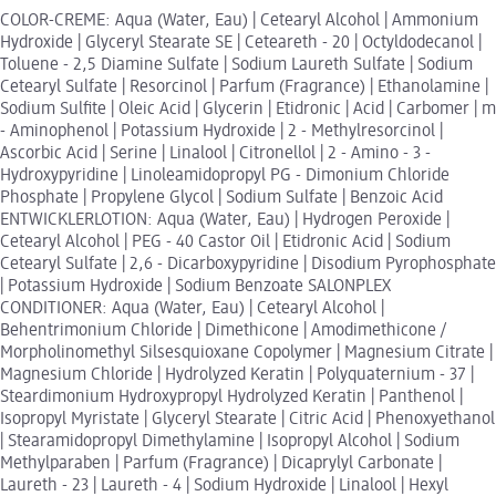
COLOR-CREME: Aqua (Water, Eau) | Cetearyl Alcohol | Ammonium
Hydroxide | Glyceryl Stearate SE | Ceteareth - 20 | Octyldodecanol |
Toluene - 2,5 Diamine Sulfate | Sodium Laureth Sulfate | Sodium
Cetearyl Sulfate | Resorcinol | Parfum (Fragrance) | Ethanolamine |
Sodium Sulfite | Oleic Acid | Glycerin | Etidronic | Acid | Carbomer | m
- Aminophenol | Potassium Hydroxide | 2 - Methylresorcinol |
Ascorbic Acid | Serine | Linalool | Citronellol | 2 - Amino - 3 -
Hydroxypyridine | Linoleamidopropyl PG - Dimonium Chloride
Phosphate | Propylene Glycol | Sodium Sulfate | Benzoic Acid
ENTWICKLERLOTION: Aqua (Water, Eau) | Hydrogen Peroxide |
Cetearyl Alcohol | PEG - 40 Castor Oil | Etidronic Acid | Sodium
Cetearyl Sulfate | 2,6 - Dicarboxypyridine | Disodium Pyrophosphate
| Potassium Hydroxide | Sodium Benzoate SALONPLEX
CONDITIONER: Aqua (Water, Eau) | Cetearyl Alcohol |
Behentrimonium Chloride | Dimethicone | Amodimethicone /
Morpholinomethyl Silsesquioxane Copolymer | Magnesium Citrate |
Magnesium Chloride | Hydrolyzed Keratin | Polyquaternium - 37 |
Steardimonium Hydroxypropyl Hydrolyzed Keratin | Panthenol |
Isopropyl Myristate | Glyceryl Stearate | Citric Acid | Phenoxyethanol
| Stearamidopropyl Dimethylamine | Isopropyl Alcohol | Sodium
Methylparaben | Parfum (Fragrance) | Dicaprylyl Carbonate |
Laureth - 23 | Laureth - 4 | Sodium Hydroxide | Linalool | Hexyl