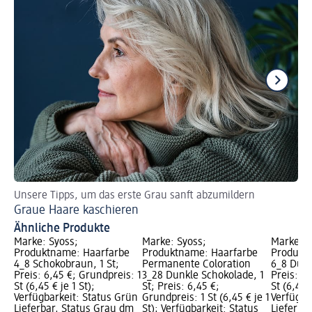
Unsere Tipps, um das erste Grau sanft abzumildern
Ne
Graue Haare kaschieren
Di
Ähnliche Produkte
Marke: Syoss;
Marke: Syoss;
Marke: S
Produktname: Haarfarbe
Produktname: Haarfarbe
Produkt
4_8 Schokobraun, 1 St;
Permanente Coloration
6_8 Dunk
Preis: 6,45 €; Grundpreis: 1
3_28 Dunkle Schokolade, 1
Preis: 6,
St (6,45 € je 1 St);
St; Preis: 6,45 €;
St (6,45 €
Verfügbarkeit: Status Grün
Grundpreis: 1 St (6,45 € je 1
Verfügba
Lieferbar, Status Grau dm
St); Verfügbarkeit: Status
Lieferba