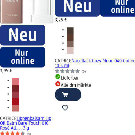
3,25 €
CATRICE
Nagellack Cozy Mood 040 Coffee
10,5 ml
3,95 €
(0)
Lieferbar
Alle dm Märkte
CATRICE
Lippenbalsam Lip
Oil Balm Bare Touch 010
Rosé All..., 3 g
(4)