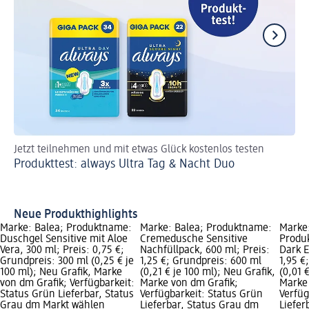
Jetzt teilnehmen und mit etwas Glück kostenlos testen
Je
Produkttest: always Ultra Tag & Nacht Duo
Ge
Neue Produkthighlights
Marke: Balea; Produktname:
Marke: Balea; Produktname:
Marke
Duschgel Sensitive mit Aloe
Cremedusche Sensitive
Produ
Vera, 300 ml; Preis: 0,75 €;
Nachfüllpack, 600 ml; Preis:
Dark E
Grundpreis: 300 ml (0,25 € je
1,25 €; Grundpreis: 600 ml
1,95 €
100 ml); Neu Grafik, Marke
(0,21 € je 100 ml); Neu Grafik,
(0,01 
von dm Grafik; Verfügbarkeit:
Marke von dm Grafik;
Marke 
Status Grün Lieferbar, Status
Verfügbarkeit: Status Grün
Verfüg
Grau dm Markt wählen
Lieferbar, Status Grau dm
Liefer