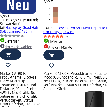
3,95 €
5,95 €
150 ml (3,97 € je 100 ml)
Schwarzkopf
taft
Haarspray Good Hair
CATRICE
Lidschatten Soft Melt Liquid To
Soft Jasmine, 150 ml
030 Dusty..., 3,4 ml
(0)
(1)
Lieferbar
Lieferbar
dm Markt wählen
Alle dm Märkte
Marke: CATRICE;
Marke: CATRICE; Produktname: Nagella
Produktname: Lipgloss
Mood 030 Chocaholic, 10,5 ml; Preis: 3,
Glaze Guard Lip
Neu Grafik, Nur online erhältlich Grafik;
Treatment 020 Natural
Verfügbarkeit: Status Grün Lieferbar, St
Distance, 10 ml; Preis:
Alle dm Märkte
4,95 €; Neu Grafik, Nur
online erhältlich Grafik;
Verfügbarkeit: Status
Grün Lieferbar, Status Rot