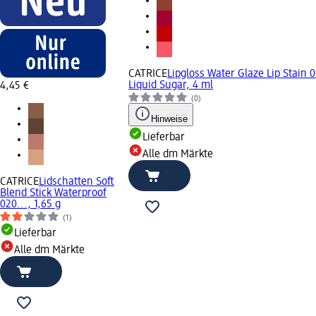
CATRICE
Lipgloss Water Glaze Lip Stain 
Liquid Sugar, 4 ml
4,45 €
(0)
Hinweise
Lieferbar
Alle dm Märkte
CATRICE
Lidschatten Soft
Blend Stick Waterproof
020..., 1,65 g
(1)
Lieferbar
Alle dm Märkte