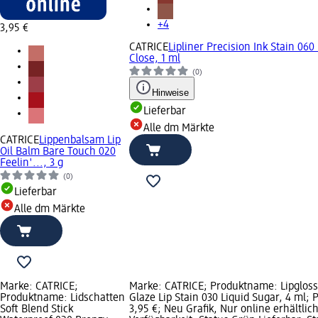
+4
3,95 €
CATRICE
Lipliner Precision Ink Stain 060
Close, 1 ml
(0)
Hinweise
Lieferbar
Alle dm Märkte
CATRICE
Lippenbalsam Lip
Oil Balm Bare Touch 020
Feelin'..., 3 g
(0)
Lieferbar
Alle dm Märkte
Marke: CATRICE;
Marke: CATRICE; Produktname: Lipgloss
Produktname: Lidschatten
Glaze Lip Stain 030 Liquid Sugar, 4 ml; P
Soft Blend Stick
3,95 €; Neu Grafik, Nur online erhältlich