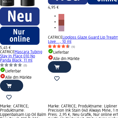
4,95 €
CATRICE
Lipgloss Glaze Guard Lip Treat
Love..., 10 ml
(4)
5,45 €
CATRICE
Mascara Tubing
Lieferbar
Stay In Place 010 No
Alle dm Märkte
Panda Black, 11 ml
(0)
Lieferbar
Alle dm Märkte
Marke: CATRICE;
Marke: CATRICE; Produktname: Lipliner
Produktname:
Precision Ink Stain 040 Always Mine, 1 m
Lippenbalsam Lip Oil Balm
Preis: 2,95 €; Neu Grafik, Nur online erh