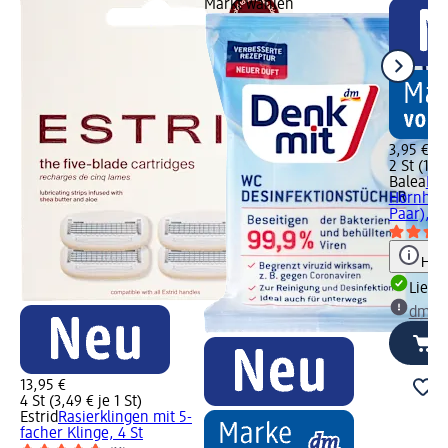
Markt wählen
3,95 €
2 St (1,98
Balea
Fu
Hornhaut
Paar), 2 
Hinw
Liefe
dm Ma
13,95 €
4 St (3,49 € je 1 St)
Estrid
Rasierklingen mit 5-
facher Klinge, 4 St