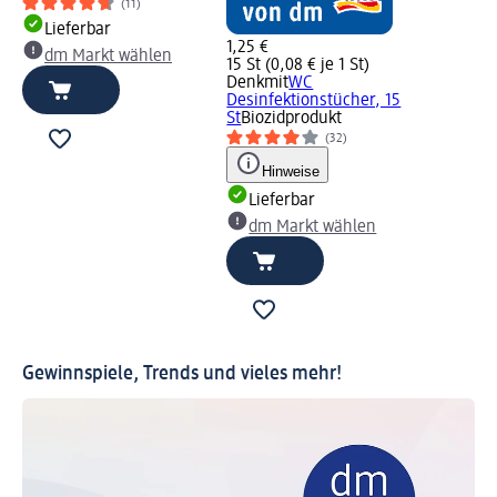
(11)
Lieferbar
1,25 €
dm Markt wählen
15 St (0,08 € je 1 St)
Denkmit
WC
Desinfektionstücher, 15
St
Biozidprodukt
(32)
Hinweise
Lieferbar
dm Markt wählen
Gewinnspiele, Trends und vieles mehr!