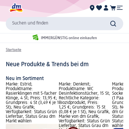
Suchen und finden
IMMERGÜNSTIG online einkaufen
Startseite
Neue Produkte & Trends bei dm
Neu im Sortiment
Marke: Estrid;
Marke: Denkmit;
Marke: B
Produktname:
Produktname: WC
Produkt
Rasierklingen mit 5-facher
Desinfektionstücher, 15 St;
Socken 
Klinge, 4 St; Preis: 13,95 €;
Rechtliche Kategorie:
(1 Paar),
Grundpreis: 4 St (3,49 € je 1
Biozidprodukt; Preis:
Grundprei
St); Neu Grafik;
1,25 €; Grundpreis: 15 St
St); Neu
Verfügbarkeit: Status Grün
(0,08 € je 1 St); Neu Grafik,
dm Grafi
Lieferbar, Status Grau dm
Marke von dm Grafik;
Status G
Markt wählen
Verfügbarkeit: Status Grün
Status G
Lieferbar, Status Grau dm
wählen