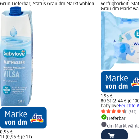
Grün Lieferbar, Status Grau dm Markt wählen
Verfügbarkeit: Sta
Grau dm Markt wä
1,95 €
80 St (2,44 € je 100
babylove
Feuchte 
(854)
Lieferbar
dm Markt wähl
0,95 €
1 l (0,95 € je 1 l)