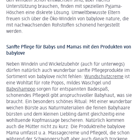
den Windeln schon entwachsen sind, aber nachts
Unterstützung brauchen, finden mit speziellen Pyjama-
Höschen eine diskrete Lösung. Umweltbewusste Eltern
freuen sich über die Öko-Windeln von babylove nature, die
mit nachwachsenden Rohstoffen schonend hergestellt
werden.
Sanfte Pflege für Babys und Mamas mit den Produkten von
babylove
Neben Windeln und Wickelzubehör (auch für unterwegs)
dürfen natürlich auch wunderbar sanfte Pflegeprodukte im
Sortiment von babylove nicht fehlen:
Wundschutzcreme
ist
eine Wohltat für rote Popos, mildes Waschgel und
Babyshampoo
sorgen für entspannten Badespaß,
schonendes Pflegeöl gibt anspruchsvoller Babyhaut, was sie
braucht. Ein besonders schönes Ritual: Mit einer wunderbar
weichen Bürste aus Naturmaterialien die feinen Babyhaare
bürsten und dem kleinen Liebling damit gleichzeitig eine
wohltuende Kopfmassage bescheren. Natürlich kommen
auch die Mütter nicht zu kurz: Die Produktreihe babylove
Mama umfasst u.a. Massagecreme und Pflegeöl, die schon
während der Schwangerschaft aber auch danach trockene