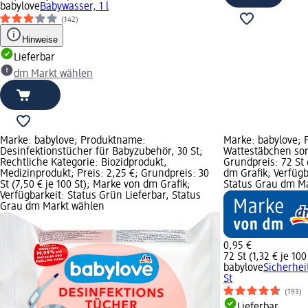
babylove
Babywasser, 1 l
(142)
Hinweise
Lieferbar
dm Markt wählen
Marke: babylove; Produktname:
Marke: babylove; 
Desinfektionstücher für Babyzubehör, 30 St;
Wattestäbchen sort
Rechtliche Kategorie: Biozidprodukt,
Grundpreis: 72 St 
Medizinprodukt; Preis: 2,25 €; Grundpreis: 30
dm Grafik; Verfügb
St (7,50 € je 100 St); Marke von dm Grafik;
Status Grau dm M
Verfügbarkeit: Status Grün Lieferbar, Status
Grau dm Markt wählen
0,95 €
72 St (1,32 € je 100
babylove
Sicherhei
St
(193)
Lieferbar