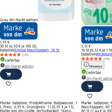
Grau dm Markt wählen
1,95 €
30 St (6,50 € je 100 St)
3,15 €
babylove
Einmal Waschlappen, 30 St
10 St (0,32 € je 1 St
babylove
Wickelunt
(135)
(978)
Lieferbar
Hinweise
dm Markt wählen
Lieferbar
dm Markt wähl
Marke: babylove; Produktname: Babywasser, 1
Marke: babylove;
l; Preis: 0,95 €; Grundpreis: 1 l (0,95 € je 1 l);
Waschlappen, 80 St
Marke von dm Grafik; Verfügbarkeit: Status
80 St (2,44 € je 1