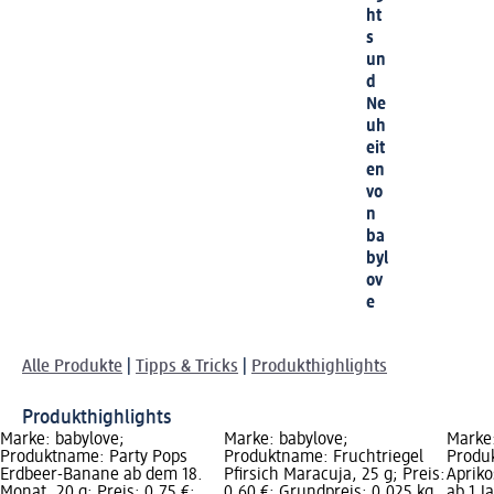
ht
s
un
d
Ne
uh
eit
en
vo
n
ba
byl
ov
e
Alle Produkte
|
Tipps & Tricks
|
Produkthighlights
Produkthighlights
Marke: babylove;
Marke: babylove;
Marke:
Produktname: Party Pops
Produktname: Fruchtriegel
Produ
Erdbeer-Banane ab dem 18.
Pfirsich Maracuja, 25 g; Preis:
Apriko
Monat, 20 g; Preis: 0,75 €;
0,60 €; Grundpreis: 0,025 kg
ab 1 J