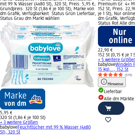
mit 99 % Wasser (4x80 St), 320 St; Preis: 5,95 €;
Premium Gr. 4+ Ma
Grundpreis: 320 St (1,86 € je 100 St); Marke von
152 St; Preis: 22,9
dm Grafik; Verfügbarkeit: Status Grün Lieferbar,
je 1 St); Nur onlin
Status Grau dm Markt wählen
dm Grafik; Verfügb
Status Rot Alle d
22,90 €
152 St (0,15 € je 1 
+ 5 weitere Größe
babylove
Windeln P
15 kg)..., 152 St
(519)
Hinweise
Lieferbar
Alle dm Märkte
5,95 €
320 St (1,86 € je 100 St)
+ 3 weitere Größen
babylove
Feuchttücher mit 99 % Wasser (4x80
St), 320 St