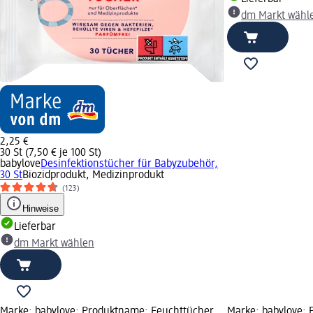
dm Markt wähl
2,25 €
30 St (7,50 € je 100 St)
babylove
Desinfektionstücher für Babyzubehör,
30 St
Biozidprodukt, Medizinprodukt
(123)
Hinweise
Lieferbar
dm Markt wählen
Marke: babylove; Produktname: Feuchttücher
Marke: babylove;