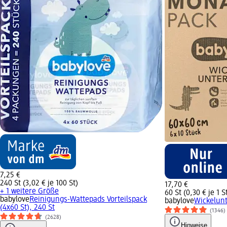
7,25 €
240 St (3,02 € je 100 St)
17,70 €
+ 1 weitere Größe
60 St (0,30 € je 1 S
babylove
Reinigungs-Wattepads Vorteilspack
babylove
Wickelunt
(4x60 St), 240 St
(1346)
(2628)
Hinweise