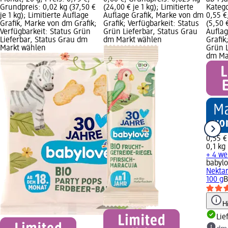
Grundpreis: 0,02 kg (37,50 €
(24,00 € je 1 kg); Limitierte
Katego
je 1 kg); Limitierte Auflage
Auflage Grafik, Marke von dm
0,55 €
Grafik, Marke von dm Grafik;
Grafik; Verfügbarkeit: Status
(5,50 €
Verfügbarkeit: Status Grün
Grün Lieferbar, Status Grau
Auflag
Lieferbar, Status Grau dm
dm Markt wählen
Grafik
Markt wählen
Grün L
dm Ma
0,55 €
0,1 kg 
+ 4 we
babyl
Nektar
100 g
B
H
Lie