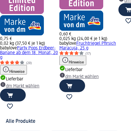
dm
0,60 €
0,75 €
0,025 kg (24,00 € je 1 kg)
0,02 kg (37,50 € je 1 kg)
babylove
Fruchtriegel Pfirsich
babylove
Party Pops Erdbeer-
Maracuja, 25 g
Banane ab dem 18. Monat, 20
(17)
g
Hinweise
(20)
Lieferbar
Hinweise
dm Markt wählen
Lieferbar
dm Markt wählen
Alle Produkte