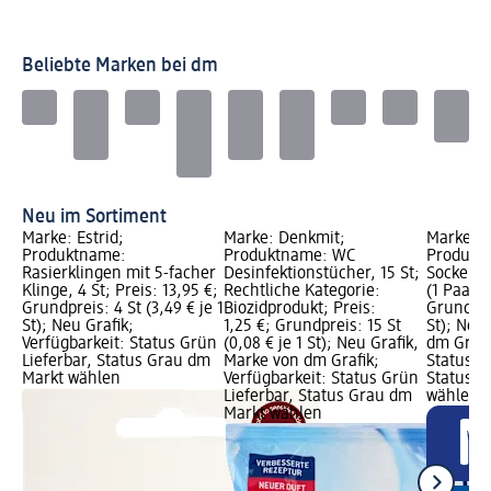
Beliebte Marken bei dm
Neu im Sortiment
Marke: Estrid;
Marke: Denkmit;
Marke: B
Produktname:
Produktname: WC
Produkt
Rasierklingen mit 5-facher
Desinfektionstücher, 15 St;
Socken 
Klinge, 4 St; Preis: 13,95 €;
Rechtliche Kategorie:
(1 Paar),
Grundpreis: 4 St (3,49 € je 1
Biozidprodukt; Preis:
Grundprei
St); Neu Grafik;
1,25 €; Grundpreis: 15 St
St); Neu
Verfügbarkeit: Status Grün
(0,08 € je 1 St); Neu Grafik,
dm Grafi
Lieferbar, Status Grau dm
Marke von dm Grafik;
Status G
Markt wählen
Verfügbarkeit: Status Grün
Status G
Lieferbar, Status Grau dm
wählen
Markt wählen