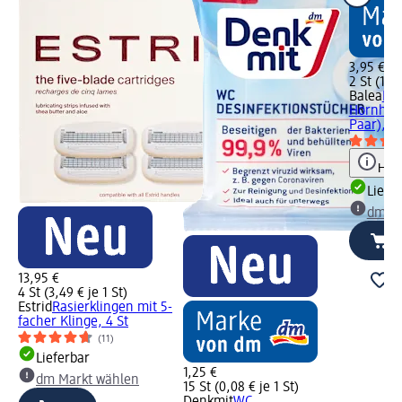
3,95 €
2 St (1,98
Balea
Fu
Hornhaut
Paar), 2 
Hinw
Liefe
dm Ma
13,95 €
4 St (3,49 € je 1 St)
Estrid
Rasierklingen mit 5-
facher Klinge, 4 St
(11)
Lieferbar
1,25 €
dm Markt wählen
15 St (0,08 € je 1 St)