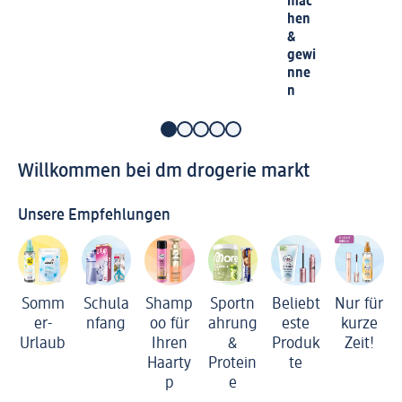
mac
hen
&
gewi
nne
n
Willkommen bei dm drogerie markt
Unsere Empfehlungen
Somm
Schula
Shamp
Sportn
Beliebt
Nur für
er-
nfang
oo für
ahrung
este
kurze
Urlaub
Ihren
&
Produk
Zeit!
Haarty
Protein
te
p
e