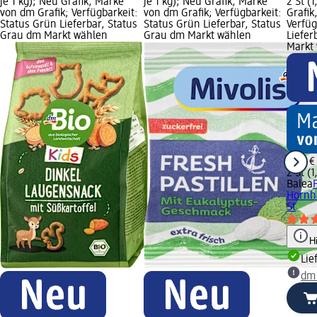
je 1 kg); Neu Grafik, Marke
je 1 kg); Neu Grafik, Marke
2 St (1
von dm Grafik; Verfügbarkeit:
von dm Grafik; Verfügbarkeit:
Grafik
Status Grün Lieferbar, Status
Status Grün Lieferbar, Status
Verfüg
Grau dm Markt wählen
Grau dm Markt wählen
Liefer
Markt
3,95 €
2 St (1
Balea
Hornha
St
H
Lie
dm