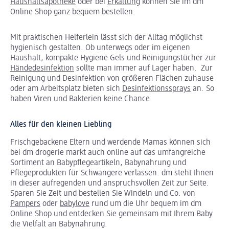
Haushaltsapotheke
oder bei
Erkältung
können Sie im dm
Online Shop ganz bequem bestellen.
Mit praktischen Helferlein lässt sich der Alltag möglichst
hygienisch gestalten. Ob unterwegs oder im eigenen
Haushalt, kompakte Hygiene Gels und Reinigungstücher zur
Händedesinfektion
sollte man immer auf Lager haben. Zur
Reinigung und Desinfektion von größeren Flächen zuhause
oder am Arbeitsplatz bieten sich
Desinfektionssprays
an. So
haben Viren und Bakterien keine Chance.
Alles für den kleinen Liebling
Frischgebackene Eltern und werdende Mamas können sich
bei dm drogerie markt auch online auf das umfangreiche
Sortiment an Babypflegeartikeln, Babynahrung und
Pflegeprodukten für Schwangere verlassen. dm steht Ihnen
in dieser aufregenden und anspruchsvollen Zeit zur Seite.
Sparen Sie Zeit und bestellen Sie Windeln und Co. von
Pampers
oder
babylove
rund um die Uhr bequem im dm
Online Shop und entdecken Sie gemeinsam mit Ihrem Baby
die Vielfalt an Babynahrung.