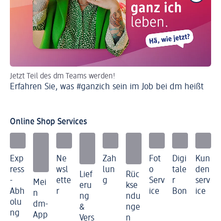
Jetzt Teil des dm Teams werden!
dm
Erfahren Sie, was #ganzich sein im Job bei dm heißt
Kre
Je
Online Shop Services
Exp
Ne
Zah
Fot
Digi
Kun
ress
wsl
lun
o
tale
den
Lief
Rüc
-
ette
g
Serv
r
serv
Mei
eru
kse
Abh
r
ice
Bon
ice
n
ng
ndu
olu
dm-
&
nge
ng
App
Vers
n