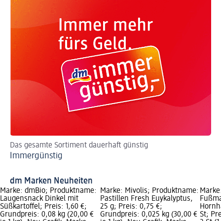
Das gesamte Sortiment dauerhaft günstig
Ak
Immergünstig
Jo
dm Marken Neuheiten
Marke: dmBio; Produktname:
Marke: Mivolis; Produktname:
Marke
Laugensnack Dinkel mit
Pastillen Fresh Euykalyptus,
Fußma
Süßkartoffel; Preis: 1,60 €;
25 g; Preis: 0,75 €;
Hornha
Grundpreis: 0,08 kg (20,00 €
Grundpreis: 0,025 kg (30,00 €
St; Pr