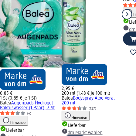
H
Lie
dm
2,95 €
0,85 €
200 ml (1,48 € je 100 ml)
1 St (0,85 € je 1 St)
Balea
Bodyspray Aloe Vera,
Balea
Augenpads Hydrogel
200 ml
Kaktuswasser (1 Paar), 2 St
(127)
(4)
Hinweise
Hinweise
Lieferbar
Lieferbar
dm Markt wählen