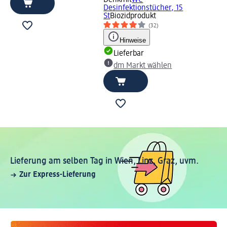
Denkmit
WC
Desinfektionstücher, 15
St
Biozidprodukt
(32)
Hinweise
Lieferbar
dm Markt wählen
Lieferung am selben Tag in Wien, Linz, Graz, uvm.
Zur Express-Lieferung