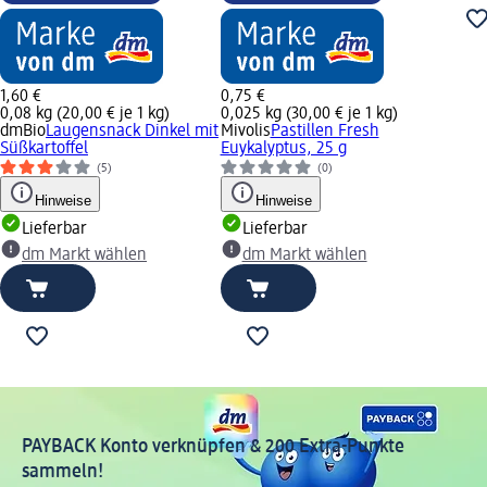
1,60 €
0,75 €
0,08 kg (20,00 € je 1 kg)
0,025 kg (30,00 € je 1 kg)
dmBio
Laugensnack Dinkel mit
Mivolis
Pastillen Fresh
Süßkartoffel
Euykalyptus, 25 g
(5)
(0)
Hinweise
Hinweise
Lieferbar
Lieferbar
dm Markt wählen
dm Markt wählen
PAYBACK Konto verknüpfen & 200 Extra-Punkte
sammeln!