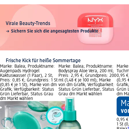
Virale Beauty-Trends
Sichern Sie sich die angesagtesten Produkte
Frische Kick für heiße Sommertage
Marke: Balea; Produktname:
Marke: Balea; Produktname:
Marke
Augenpads Hydrogel
Bodyspray Aloe Vera, 200 ml;
Tuchma
Kaktuswasser (1 Paar), 2 St;
Preis: 2,95 €; Grundpreis: 200
0,95 €
Preis: 0,85 €; Grundpreis: 1 St
ml (1,48 € je 100 ml); Marke
(0,95 
(0,85 € je 1 St); Marke von dm
von dm Grafik; Verfügbarkeit:
Grafik
Grafik; Verfügbarkeit: Status
Status Grün Lieferbar, Status
Grün L
Grün Lieferbar, Status Grau
Grau dm Markt wählen
dm Ma
dm Markt wählen
0,95 €
1 St (0
Balea