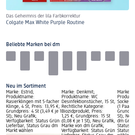
Das Geheimnis der lila Farbkorrektur
Ih
Colgate Max White Purple Routine
C
Beliebte Marken bei dm
Neu im Sortiment
Marke: Estrid;
Marke: Denkmit;
Marke: B
Produktname:
Produktname: WC
Produkt
Rasierklingen mit 5-facher
Desinfektionstücher, 15 St;
Socken 
Klinge, 4 St; Preis: 13,95 €;
Rechtliche Kategorie:
(1 Paar),
Grundpreis: 4 St (3,49 € je 1
Biozidprodukt; Preis:
Grundprei
St); Neu Grafik;
1,25 €; Grundpreis: 15 St
St); Neu
Verfügbarkeit: Status Grün
(0,08 € je 1 St); Neu Grafik,
dm Grafi
Lieferbar, Status Grau dm
Marke von dm Grafik;
Status G
Markt wählen
Verfügbarkeit: Status Grün
Status G