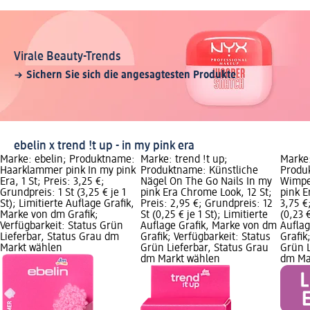
Virale Beauty-Trends
Sichern Sie sich die angesagtesten Produkte
ebelin x trend !t up - in my pink era
Marke: ebelin; Produktname:
Marke: trend !t up;
Marke:
Haarklammer pink In my pink
Produktname: Künstliche
Produ
Era, 1 St; Preis: 3,25 €;
Nägel On The Go Nails In my
Wimpe
Grundpreis: 1 St (3,25 € je 1
pink Era Chrome Look, 12 St;
pink E
St); Limitierte Auflage Grafik,
Preis: 2,95 €; Grundpreis: 12
3,75 €
Marke von dm Grafik;
St (0,25 € je 1 St); Limitierte
(0,23 €
Verfügbarkeit: Status Grün
Auflage Grafik, Marke von dm
Auflag
Lieferbar, Status Grau dm
Grafik; Verfügbarkeit: Status
Grafik
Markt wählen
Grün Lieferbar, Status Grau
Grün L
dm Markt wählen
dm Ma