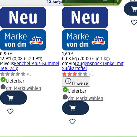
0,90 €
1,60 €
12 Btl (0,08 € je 1 Btl)
0,08 kg (20,00 € je 1 kg)
Mivolis
Fenchel-Anis-Kümmel
dmBio
Laugensnack Dinkel mit
Tee, 24 g
Süßkartoffel
(0)
(6)
Lieferbar
Hinweise
dm Markt wählen
Lieferbar
dm Markt wählen