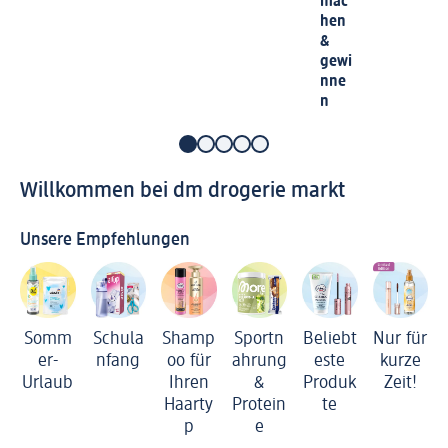
mac
hen
&
gewi
nne
n
Willkommen bei dm drogerie markt
Unsere Empfehlungen
Somm
Schula
Shamp
Sportn
Beliebt
Nur für
er-
nfang
oo für
ahrung
este
kurze
Urlaub
Ihren
&
Produk
Zeit!
Haarty
Protein
te
p
e