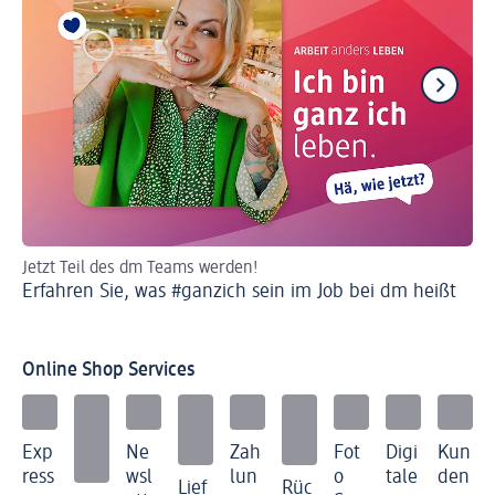
Jetzt Teil des dm Teams werden!
dm
Erfahren Sie, was #ganzich sein im Job bei dm heißt
Kre
Je
Online Shop Services
Exp
Ne
Zah
Fot
Digi
Kun
ress
wsl
lun
o
tale
den
Lief
Rüc