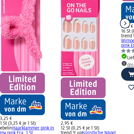
3,75 €
16 St (
trend 
Wimpe
pink Er
Lie
dm
3,25 €
1 St (3,25 € je 1 St)
2,95 €
ebelin
Haarklammer pink In
12 St (0,25 € je 1 St)
my pink Era, 1 St
trend !t up
Künstliche Nägel