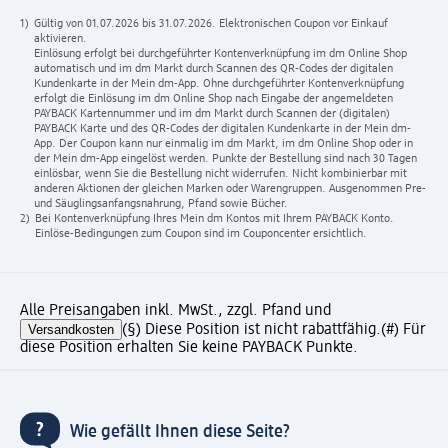
1)
Gültig von 01.07.2026 bis 31.07.2026. Elektronischen Coupon vor Einkauf
aktivieren.
Einlösung erfolgt bei durchgeführter Kontenverknüpfung im dm Online Shop
automatisch und im dm Markt durch Scannen des QR-Codes der digitalen
Kundenkarte in der Mein dm-App. Ohne durchgeführter Kontenverknüpfung
erfolgt die Einlösung im dm Online Shop nach Eingabe der angemeldeten
PAYBACK Kartennummer und im dm Markt durch Scannen der (digitalen)
PAYBACK Karte und des QR-Codes der digitalen Kundenkarte in der Mein dm-
App. Der Coupon kann nur einmalig im dm Markt, im dm Online Shop oder in
der Mein dm-App eingelöst werden. Punkte der Bestellung sind nach 30 Tagen
einlösbar, wenn Sie die Bestellung nicht widerrufen. Nicht kombinierbar mit
anderen Aktionen der gleichen Marken oder Warengruppen. Ausgenommen Pre-
und Säuglingsanfangsnahrung, Pfand sowie Bücher.
2)
Bei Kontenverknüpfung Ihres Mein dm Kontos mit Ihrem PAYBACK Konto.
Einlöse-Bedingungen zum Coupon sind im Couponcenter ersichtlich.
Alle Preisangaben inkl. MwSt., zzgl. Pfand und
Versandkosten
(§) Diese Position ist nicht rabattfähig.
(#) Für
diese Position erhalten Sie keine PAYBACK Punkte.
Wie gefällt Ihnen diese Seite?