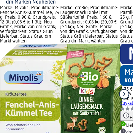
dm Marken Neuheiten
Marke: Mivolis; Produktname:
Marke: dmBio; Produktname:
Marke:
Fenchel-Anis-Kümmel Tee, 24
Laugensnack Dinkel mit
Pastil
g; Preis: 0,90 €; Grundpreis:
Süßkartoffel; Preis: 1,60 €;
25 g; 
12 Btl (0,08 € je 1 Btl); Neu
Grundpreis: 0,08 kg (20,00 €
Grundp
Grafik, Marke von dm Grafik;
je 1 kg); Neu Grafik, Marke
je 1 k
Verfügbarkeit: Status Grün
von dm Grafik; Verfügbarkeit:
von dm
Lieferbar, Status Grau dm
Status Grün Lieferbar, Status
Status
Markt wählen
Grau dm Markt wählen
Grau 
0,75 €
0,025 
Mivoli
Euykal
H
Lie
dm