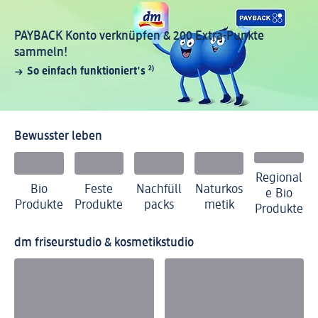
PAYBACK Konto verknüpfen & 200 Extra-Punkte
sammeln!
So einfach funktioniert's
²⁾
Bewusster leben
Regional
Bio
Feste
Nachfüll
Naturkos
e Bio
Produkte
Produkte
packs
metik
Produkte
dm friseurstudio & kosmetikstudio