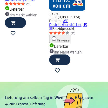
(11)
Lieferbar
1,25 €
dm Markt wählen
15 St (0,08 € je 1 St)
Denkmit
WC
Desinfektionstücher, 15
St
Biozidprodukt
(33)
Hinweise
Lieferbar
dm Markt wählen
Lieferung am selben Tag in Wien, Linz, Graz, uvm.
Zur Express-Lieferung