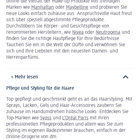
online die Vielfalt der Make-up Produkte von trendigen
Marken wie
Manhattan
oder
Maybelline
und probieren Sie
neue Looks einfach zuhause aus. Anspruchsvolle Haut freut
sich über speziell abgestimmte Pflegeprodukte.
Durchstöbern Sie Körper- und Gesichtspflege von
renommierten Herstellern, wie
Nivea
oder
Neutrogena
und
finden Sie die richtige Hautpflege für Ihre Bedürfnisse.
Tauchen Sie ein in die Welt der Düfte und verwöhnen Sie
sich und Ihre Liebsten mit den neuesten Damen- und
Herrenparfüms.
+ Mehr lesen
Pflege und Styling für die Haare
Top gepflegt und geschminkt geht es an das Haarstyling. Mit
Sprays, Lacken, Gels und Haar-Accessoires zaubern Sie
zuhause im Handumdrehen hübsche Looks. Entdecken Sie
Top-Marken wie
Syoss
und
L’Oréal Paris
mit ihren
professionellen Pflegeprodukten und allem was Sie zum
Styling im eigenen Badezimmer brauchen, einfach in der
Online-Drogerie von dm.