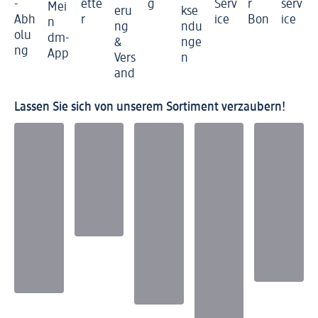
-
ette
g
Serv
r
serv
Mei
eru
kse
Abh
r
ice
Bon
ice
n
ng
ndu
olu
dm-
&
nge
ng
App
Vers
n
and
Lassen Sie sich von unserem Sortiment verzaubern!